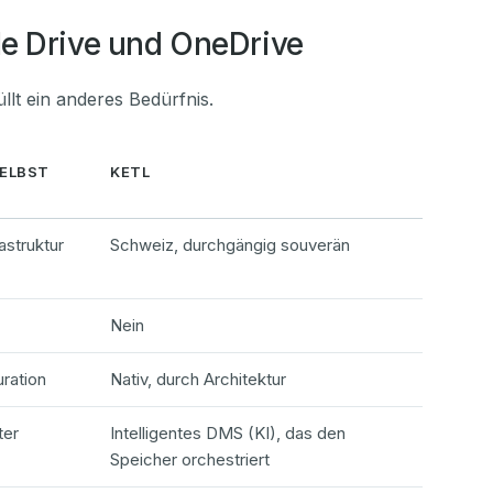
le Drive und OneDrive
llt ein anderes Bedürfnis.
SELBST
KETL
astruktur
Schweiz, durchgängig souverän
Nein
ration
Nativ, durch Architektur
ter
Intelligentes DMS (KI), das den
Speicher orchestriert