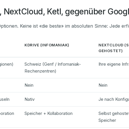
e, NextCloud, Ketl, gegenüber Goog
tionen. Keine ist «die beste» im absoluten Sinne: Jede erfü
KDRIVE (INFOMANIAK)
NEXTCLOUD (
GEHOSTET)
gionen)
Schweiz (Genf / Infomaniak-
Ihre eigene Infr
Rechenzentren)
Nein
Nein
useln
Nativ
Je nach Konfigu
boration
Speicher + Kollaboration
Selbst gehoste
Speicher