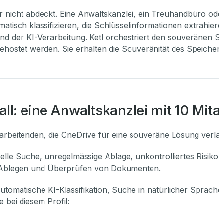
r nicht abdeckt. Eine Anwaltskanzlei, ein Treuhandbüro ode
omatisch klassifizieren, die Schlüsselinformationen extrahi
nd der KI-Verarbeitung. Ketl orchestriert den souveränen 
gehostet werden. Sie erhalten die Souveränität des Speiche
ll: eine Anwaltskanzlei mit 10 Mit
rbeitenden, die OneDrive für eine souveräne Lösung verläs
lle Suche, unregelmässige Ablage, unkontrolliertes Risik
n, Ablegen und Überprüfen von Dokumenten.
utomatische KI-Klassifikation, Suche in natürlicher Sprach
e bei diesem Profil: